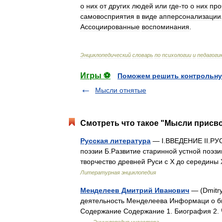
о
них
от
других
людей
или
где
-
то
о
них
про
самовосприятия
в
виде
апперсонализации
Ассоциированные
воспоминания
.
Энциклопедический
словарь
по
психологии
и
педагоги
Игры ⚽
Поможем решить контрольну
Мысли отнятые
Смотреть что такое "Мысли присво
Русская литература
— I.ВВЕДЕНИЕ II.РУ
поэзии Б.Развитие старинной устной поэзи
творчество древней Руси с X до середины
Литературная энциклопедия
Менделеев Дмитрий Иванович
— (Dmitry
деятельность Менделеева Информаци о б
Содержание Содержание 1. Биография 2. Ч
…