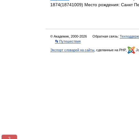
1874(18741009) Место рождения: Санкт П
© Академик, 2000-2026
Обратная связь:
Техподдерж
👣 Путешествия
Экспорт словарей на сайты
, сделанные на PHP,
Jo
3