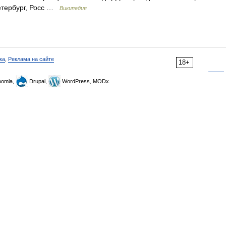
етербург, Росс …
Википедия
ка
,
Реклама на сайте
18+
omla,
Drupal,
WordPress, MODx.