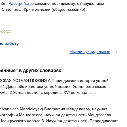
чёл
.
Расстройство
связано
,
повидимому
,
с
нарушением
.
Синонимы:
Криптомнезии
(
общее
название
),
ке
.
2013
.
ю работу
Мысли суицидальные
енные" в других словарях:
ССКАЯ УСТНАЯ ПОЭЗИЯ А.Периодизация истории устной
и 1.Древнейшие истоки устной поэзии. Устнопоэтическое
 XVIв. 2.Устная поэзия с середины XVI до конца… …
 Ivanovich Mendeleyev) Биография Менделеева, научная
иографии Менделеева, научная деятельность Менделеева
лен русского народа 3. Научная деятельность Периодическая