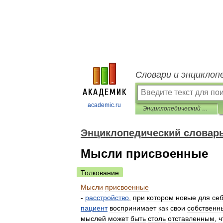
Словари и энциклоп
academic.ru
Энциклопедический словарь по психологии и педагогике
Энциклопедический словарь
Мысли присвоенные
Толкование
Мысли
присвоенные
-
расстройство
,
при
котором
новые
для
се
пациент
воспринимает
как
свои
собственн
мыслей
может
быть
столь
отставленным
,
ч