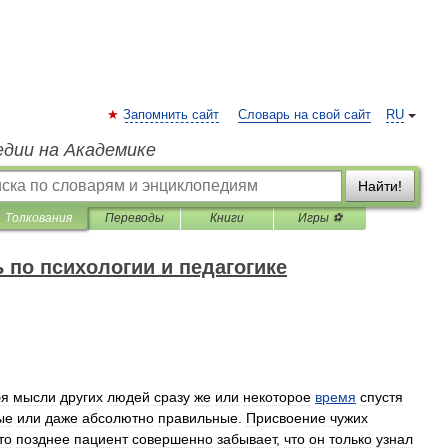
Запомнить сайт
Словарь на свой сайт
RU
едии на Академике
Найти!
Толкования
Переводы
Книги
Игры ⚽
 по психологии и педагогике
бя
мысли
других
людей
сразу
же
или
некоторое
время
спустя
ые
или
даже
абсолютно
правильные
.
Присвоение
чужих
то
позднее
пациент
совершенно
забывает
,
что
он
только
узнал